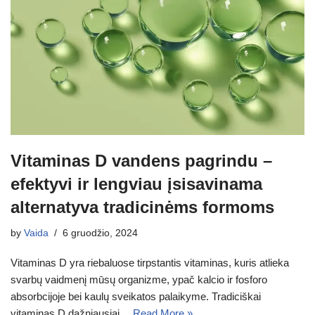
Vitaminas D vandens pagrindu –
efektyvi ir lengviau įsisavinama
alternatyva tradicinėms formoms
by
Vaida
6 gruodžio, 2024
Vitaminas D yra riebaluose tirpstantis vitaminas, kuris atlieka
svarbų vaidmenį mūsų organizme, ypač kalcio ir fosforo
absorbcijoje bei kaulų sveikatos palaikyme. Tradiciškai
vitaminas D dažniausiai…
Read More »