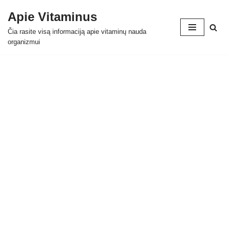
Apie Vitaminus
Skip
Čia rasite visą informaciją apie vitaminų nauda
to
organizmui
content