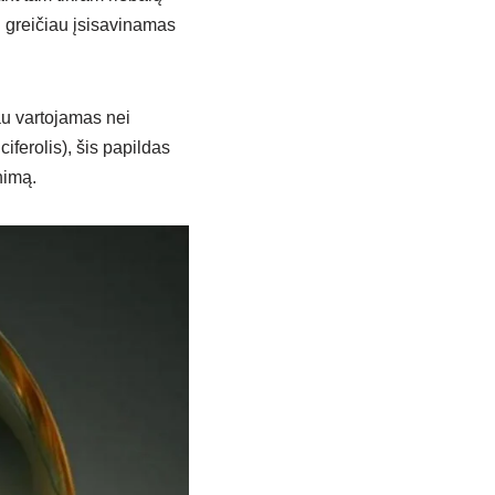
l greičiau įsisavinamas
au vartojamas nei
iferolis), šis papildas
nimą.