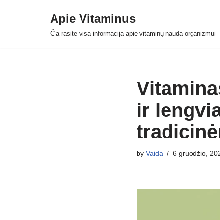
Apie Vitaminus
Skip
Čia rasite visą informaciją apie vitaminų nauda organizmui
to
content
Vitamina
ir lengvi
tradici
by
Vaida
6 gruodžio, 20