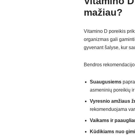
Vitamino D
mažiau?
Vitamino D poreikis prik
organizmas gali gaminti 
gyvenant šalyse, kur sau
Bendros rekomendacijos
Suaugusiems
papras
asmeninių poreikių ir
Vyresnio amžiaus 
rekomenduojama varto
Vaikams ir paaugli
Kūdikiams nuo gimi