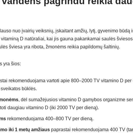
 vandens pagrindu reikia dau
lauso nuo įvairių veiksnių, įskaitant amžių, lytį, gyvenimo būdą 
vitaminą D natūraliai, kai jis gauna pakankamai saulės šviesos,
lės šviesa yra ribota, žmonėms reikia papildomų šaltinių.
 yra šios:
tai rekomenduojama vartoti apie 800–2000 TV vitamino D per 
 sveikatos būklės.
žmonėms
, dėl sumažėjusios vitamino D gamybos organizme sen
ti daugiau vitamino D (iki 2000 TV per dieną).
ams
rekomenduojama 400–800 TV per dieną.
mo iki 1 metų amžiaus
paprastai rekomenduojama 400 TV (tarp