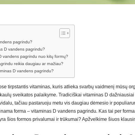
andens pagrindu?
as D vandens pagrindu?
 D vandens pagrindu nuo kitų formų?
grindu reikia daugiau ar mažiau?
aminas D vandens pagrindu?
se tirpstantis vitaminas, kuris atlieka svarbų vaidmenį mūsų org
i kaulų sveikatos palaikyme. Tradiciškai vitaminas D dažniausia
avidalu, tačiau pastaruoju metu vis daugiau dėmesio ir populiar
avinama forma – vitaminas D vandens pagrindu. Kas tai per forma i
 yra šios formos privalumai ir trūkumai? Apžvelkime šiuos klaus