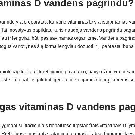
taminas D vandens pagrindu?
rindu yra preparatas, kuriame vitaminas D yra ištirpinamas va
a. Tai inovatyvus papildas, kuris naudoja vandens pagrindu paga
čiau ir lengviau būti pasisavinamas organizme. Vandens pagrin
atogus vartoti, nes šią formą lengviau dozuoti ir ji paprastai būn
ti papildai gali turėti įvairių privalumų, pavyzdžiui, yra tinkami
iste, taip pat jie gali būti geriau toleruojami žmonių, kuriems su
gas vitaminas D vandens pa
yginant su tradiciniais riebaluose tirpstančiais vitaminais D, yra
Riebaluose tirpstantys vitaminai paprastai absorbuojami tik esa