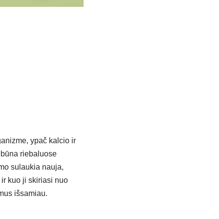
anizme, ypač kalcio ir
i būna riebaluose
umo sulaukia nauja,
r kuo ji skiriasi nuo
imus išsamiau.