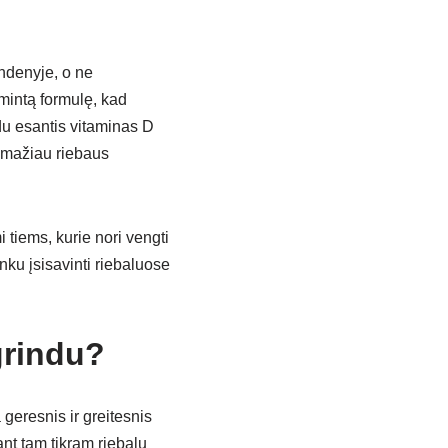
ndenyje, o ne
mintą formulę, kad
du esantis vitaminas D
a mažiau riebaus
 tiems, kurie nori vengti
nku įsisavinti riebaluose
grindu?
 geresnis ir greitesnis
nt tam tikram riebalų