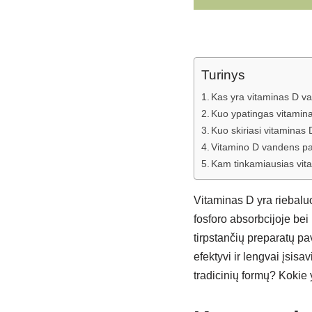
Turinys
Kas yra vitaminas D v
Kuo ypatingas vitamin
Kuo skiriasi vitaminas
Vitamino D vandens pa
Kam tinkamiausias vit
Vitaminas D yra riebaluo
fosforo absorbcijoje be
tirpstančių preparatų p
efektyvi ir lengvai įsis
tradicinių formų? Kokie