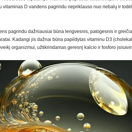
au vitaminas D vandens pagrindu nepriklauso nuo riebalų ir todė
ens pagrindu dažniausiai būna lengvesnis, patogesnis ir greiči
paratai. Kadangi jis dažnai būna papildytas vitaminu D3 (cholekalc
 poveikį organizmui, užtikrindamas geresnį kalcio ir fosforo įsisavi