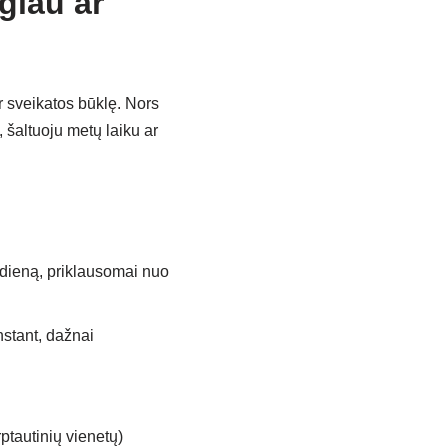
giau ar
ir sveikatos būklę. Nors
 šaltuoju metų laiku ar
dieną, priklausomai nuo
stant, dažnai
tautinių vienetų)