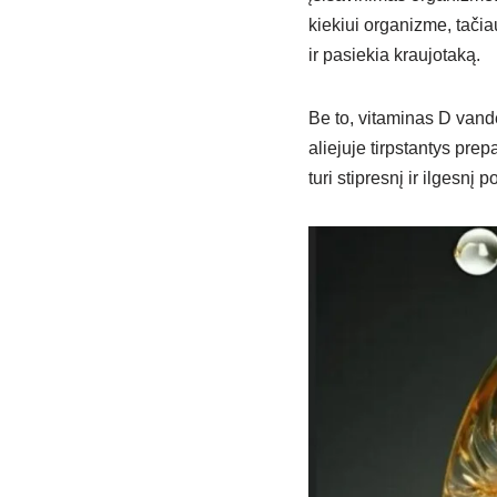
kiekiui organizme, tači
ir pasiekia kraujotaką.
Be to, vitaminas D vand
aliejuje tirpstantys pre
turi stipresnį ir ilgesnį