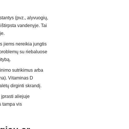
stantys (pvz., alyvuogių,
štirpsta vandenyje. Tai
je.
 jiems nereikia jungtis
 problemų su riebaluose
itybą.
kinimo sutrikimus arba
ma). Vitaminas D
ėtų dirginti skrandį.
prasti aliejuje
s tampa vis