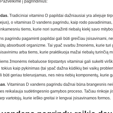
 Pažvelkime į pagrindinius:
ndas.
Tradiciniai vitamino D papildai dažniausiai yra aliejuje tirp
ejus), o vitaminas D vandens pagrindu, kaip rodo pavadinimas, i
tinkamesniu tiems, kurie nori sumažinti riebalų kiekį savo mitybo
 pagrindu pagaminti papildai gali būti greičiau įsisavinami, nes
 būtų absorbuoti organizme. Tai ypač svarbu žmonėms, kurie turi
sisavinimu arba tiems, kurie praktikuoja mažai riebalų turinčią m
riems žmonėms riebaluose tirpstantys vitaminai gali sukelti virš
 tokius kaip pykinimas (tai ypač dažna kūdikių bei vaikų proble
 būti geriau toleruojamas, nes nėra riebių komponentų, kurie gal
mas
. Vitaminas D vandens pagrindu dažnai būna brangesnis nei į
 nes reikalauja sudėtingesnio gamybos proceso. Tačiau rinkoje ji
rp vartotojų, kurie ieško greitai ir lengvai įsisavinamos formos.