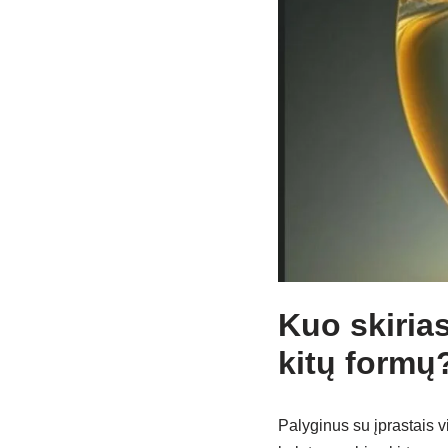
Kuo skiria
kitų formų
Palyginus su įprastais v