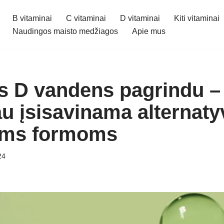
B vitaminai
C vitaminai
D vitaminai
Kiti vitaminai
Naudingos maisto medžiagos
Apie mus
s D vandens pagrindu – 
au įsisavinama alternaty
nėms formoms
24