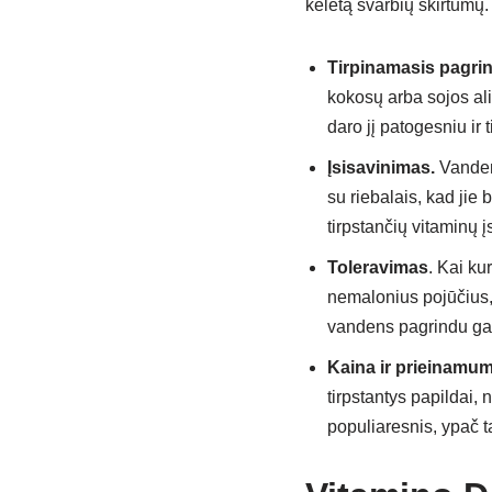
keletą svarbių skirtumų.
Tirpinamasis pagri
kokosų arba sojos ali
daro jį patogesniu ir 
Įsisavinimas.
Vandens
su riebalais, kad jie
tirpstančių vitaminų į
Toleravimas
. Kai ku
nemalonius pojūčius,
vandens pagrindu gali
Kaina ir prieinamu
tirpstantys papildai,
populiaresnis, ypač ta