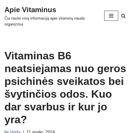
Apie Vitaminus
Skip
Čia rasite visą informaciją apie vitaminų nauda
to
organizmui
content
Vitaminas B6
neatsiejamas nuo geros
psichinės sveikatos bei
švytinčios odos. Kuo
dar svarbus ir kur jo
yra?
by
Vaida
11 spalio, 2024