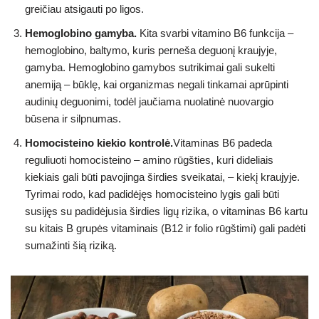
greičiau atsigauti po ligos.
Hemoglobino gamyba.
Kita svarbi vitamino B6 funkcija –
hemoglobino, baltymo, kuris perneša deguonį kraujyje,
gamyba. Hemoglobino gamybos sutrikimai gali sukelti
anemiją – būklę, kai organizmas negali tinkamai aprūpinti
audinių deguonimi, todėl jaučiama nuolatinė nuovargio
būsena ir silpnumas.
Homocisteino kiekio kontrolė.
Vitaminas B6 padeda
reguliuoti homocisteino – amino rūgšties, kuri dideliais
kiekiais gali būti pavojinga širdies sveikatai, – kiekį kraujyje.
Tyrimai rodo, kad padidėjęs homocisteino lygis gali būti
susijęs su padidėjusia širdies ligų rizika, o vitaminas B6 kartu
su kitais B grupės vitaminais (B12 ir folio rūgštimi) gali padėti
sumažinti šią riziką.