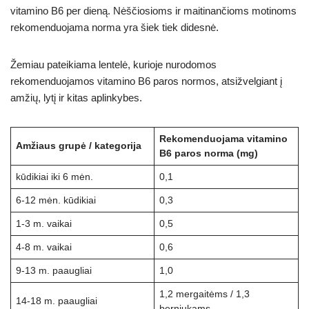
vitamino B6 per dieną. Nėščiosioms ir maitinančioms motinoms
rekomenduojama norma yra šiek tiek didesnė.
Žemiau pateikiama lentelė, kurioje nurodomos
rekomenduojamos vitamino B6 paros normos, atsižvelgiant į
amžių, lytį ir kitas aplinkybes.
Rekomenduojama vitamino
Amžiaus grupė / kategorija
B6 paros norma (mg)
kūdikiai iki 6 mėn.
0,1
6-12 mėn. kūdikiai
0,3
1-3 m. vaikai
0,5
4-8 m. vaikai
0,6
9-13 m. paaugliai
1,0
1,2 mergaitėms / 1,3
14-18 m. paaugliai
berniukams