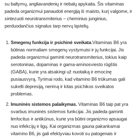
su baltymų, angliavandenių ir riebalų apykaita. Šis vitaminas
padeda organizmui panaudoti energiją iš maisto, kurį valgome, ir
sintezuoti neurotransmiterius – cheminius junginius,
perduodančius signalus tarp nervų ląstelių.
Smegenų funkcija ir psichinė sveikata
.Vitaminas B6 yra
būtinas normaliam smegenų vystymuisi ir jų funkcijai. Jis
padeda organizmui gaminti neurotransmiterius, tokius kaip
serotoninas, dopaminas ir gama-aminosviesto rūgštis
(GABA), kurie yra atsakingi už nuotaiką ir emocinę
pusiausvyrą. Tyrimai rodo, kad vitamino B6 trūkumas gali
sukelti depresiją, nerimą ir kitas psichikos sveikatos
problemas.
Imuninės sistemos palaikymas.
Vitaminas B6 taip pat yra
svarbus imuninės sistemos funkcijai. Jis padeda gaminti
limfocitus ir antikūnus, kurie yra būtini organizmo apsaugai
nuo infekcijų ir ligų. Kai organizmas gauna pakankamai
vitamino B6, jis gali efektyviau kovoti su patogenais ir