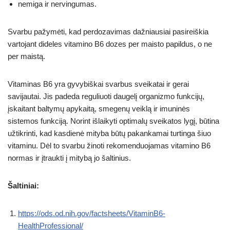
nemiga ir nervingumas.
Svarbu pažymėti, kad perdozavimas dažniausiai pasireiškia
vartojant dideles vitamino B6 dozes per maisto papildus, o ne
per maistą.
Vitaminas B6 yra gyvybiškai svarbus sveikatai ir gerai
savijautai. Jis padeda reguliuoti daugelį organizmo funkcijų,
įskaitant baltymų apykaitą, smegenų veiklą ir imuninės
sistemos funkciją. Norint išlaikyti optimalų sveikatos lygį, būtina
užtikrinti, kad kasdienė mityba būtų pakankamai turtinga šiuo
vitaminu. Dėl to svarbu žinoti rekomenduojamas vitamino B6
normas ir įtraukti į mitybą jo šaltinius.
Šaltiniai:
https://ods.od.nih.gov/factsheets/VitaminB6-
HealthProfessional/