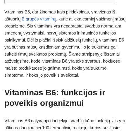
Vitaminas B6, dar žinomas kaip piridoksinas, yra vienas iš
aštuonių
B grupės vitaminų
, kurie atlieka esminį vaidmenį mūsų
organizme. Šis vitaminas yra nepaprastai svarbus normaliam
smegenų vystymuisi, nervų sistemos ir imuninės funkcijos
palaikymui. Dėl jo plačiai išsisklaidžiusių funkcijų, vitaminas B6
yra būtinas mūsų kasdieniam gyvenimui, o jo trūkumas gali
sukelti rimtų sveikatos problemų. Šiame straipsnyje išsamiai
apžvelgsime, kodėl vitaminas B6 yra toks svarbus, kokiuose
maisto produktuose jo galima rasti, kokie yra trūkumo
simptomai ir koks jo poveikis sveikatai.
Vitaminas B6: funkcijos ir
poveikis organizmui
Vitaminas B6 dalyvauja daugelyje svarbių kūno funkcijų. Jis yra
būtinas daugiau nei 100 fermentinių reakcijų, kurios susijusios