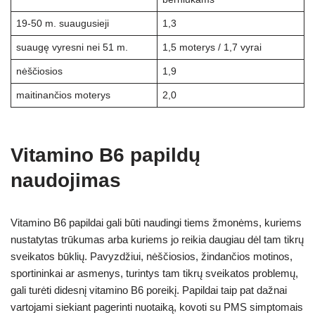
19-50 m. suaugusieji
1,3
suaugę vyresni nei 51 m.
1,5 moterys / 1,7 vyrai
nėščiosios
1,9
maitinančios moterys
2,0
Vitamino B6 papildų
naudojimas
Vitamino B6 papildai gali būti naudingi tiems žmonėms, kuriems
nustatytas trūkumas arba kuriems jo reikia daugiau dėl tam tikrų
sveikatos būklių. Pavyzdžiui, nėščiosios, žindančios motinos,
sportininkai ar asmenys, turintys tam tikrų sveikatos problemų,
gali turėti didesnį vitamino B6 poreikį. Papildai taip pat dažnai
vartojami siekiant pagerinti nuotaiką, kovoti su PMS simptomais