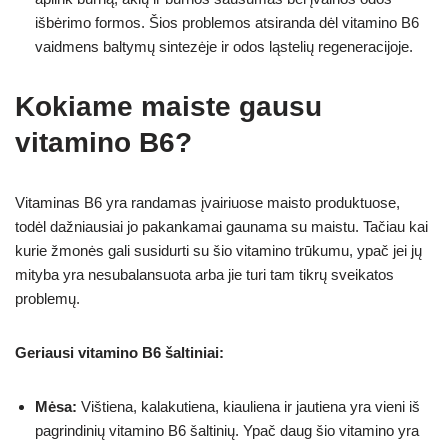
išbėrimo formos. Šios problemos atsiranda dėl vitamino B6
vaidmens baltymų sintezėje ir odos ląstelių regeneracijoje.
Kokiame maiste gausu
vitamino B6?
Vitaminas B6 yra randamas įvairiuose maisto produktuose,
todėl dažniausiai jo pakankamai gaunama su maistu. Tačiau kai
kurie žmonės gali susidurti su šio vitamino trūkumu, ypač jei jų
mityba yra nesubalansuota arba jie turi tam tikrų sveikatos
problemų.
Geriausi vitamino B6 šaltiniai:
Mėsa:
Vištiena, kalakutiena, kiauliena ir jautiena yra vieni iš
pagrindinių vitamino B6 šaltinių. Ypač daug šio vitamino yra