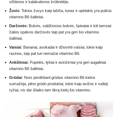
vištienos ir kalakutienos krūtinėlėje.
Žuvis:
Tokios žuvys kaip lašiša, tunas ir upėtakis yra puikūs
vitamino B6 šaltiniai.
Daržovės:
Bulvės, saldžiosios bulvės, špinatai ir kiti tamsiai
žalios spalvos daržovės taip pat yra geri šio vitamino
šaltiniai.
Vaisiai:
Bananai, avokadai ir džiovinti vaisiai, tokie kaip
razinos, taip pat turi nemažai vitamino B6.
Ankštiniai:
Pupelės, lęšiai ir avinžirniai yra geri augaliniai
vitamino B6 šaltiniai.
Grūdai:
Nors perdirbant grūdus vitamino B6 kiekis
sumažėja, pilno grūdo produktai, tokie kaip avižos ir rudieji
ryžiai, vis dar išlaiko tam tikrą kiekį šio vitamino.