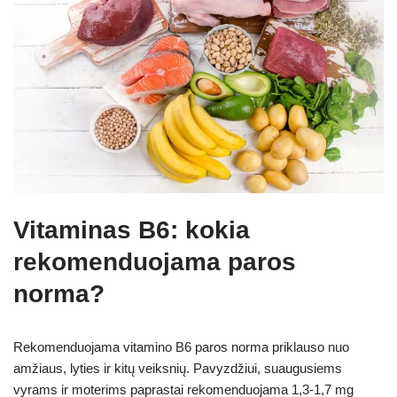
Vitaminas B6: kokia
rekomenduojama paros
norma?
Rekomenduojama vitamino B6 paros norma priklauso nuo
amžiaus, lyties ir kitų veiksnių. Pavyzdžiui, suaugusiems
vyrams ir moterims paprastai rekomenduojama 1,3-1,7 mg