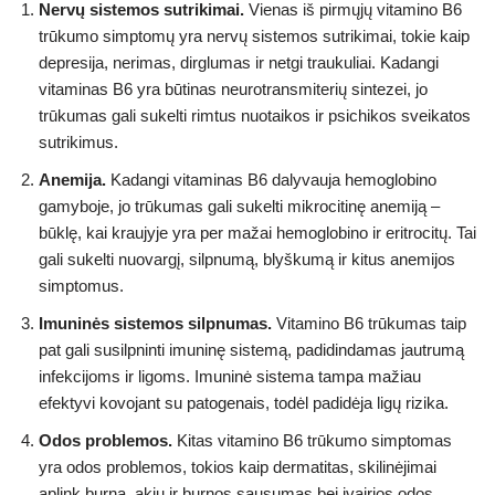
Nervų sistemos sutrikimai.
Vienas iš pirmųjų vitamino B6
trūkumo simptomų yra nervų sistemos sutrikimai, tokie kaip
depresija, nerimas, dirglumas ir netgi traukuliai. Kadangi
vitaminas B6 yra būtinas neurotransmiterių sintezei, jo
trūkumas gali sukelti rimtus nuotaikos ir psichikos sveikatos
sutrikimus.
Anemija.
Kadangi vitaminas B6 dalyvauja hemoglobino
gamyboje, jo trūkumas gali sukelti mikrocitinę anemiją –
būklę, kai kraujyje yra per mažai hemoglobino ir eritrocitų. Tai
gali sukelti nuovargį, silpnumą, blyškumą ir kitus anemijos
simptomus.
Imuninės sistemos silpnumas.
Vitamino B6 trūkumas taip
pat gali susilpninti imuninę sistemą, padidindamas jautrumą
infekcijoms ir ligoms. Imuninė sistema tampa mažiau
efektyvi kovojant su patogenais, todėl padidėja ligų rizika.
Odos problemos.
Kitas vitamino B6 trūkumo simptomas
yra odos problemos, tokios kaip dermatitas, skilinėjimai
aplink burną, akių ir burnos sausumas bei įvairios odos