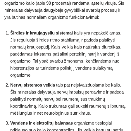
organizmo kalio (apie 98 procentai) randama ląstelių viduje. Šis
mineralas dalyvauja daugybėje gyvybiškai svarbių procesų ir
yra būtinas normaliam organizmo funkcionavimui:
Širdies ir kraujagyslių sistemai
kalis yra nepakeičiamas.
Jis reguliuoja širdies ritmo stabilumą ir padeda palaikyti
normalų kraujospūdį. Kalis veikia kaip natūralus diuretikas,
padėdamas inkstams pašalinti perteklinį natrį ir vandenį iš
organizmo. Tai ypač svarbu žmonėms, kenčiantiems nuo
hipertenzijos ar turintiems polinkį į vandens sulaikymą
organizme.
Nervų sistemos veikla
taip pat neįsivaizduojama be kalio.
Šis mineralas dalyvauja nervų impulsų perdavime ir padeda
palaikyti normalų nervų bei raumenų susitraukimų
koordinavimą. Kalio trūkumas gali sukelti raumenų silpnumą,
mėšlungius ir net neurologinius sutrikimus.
Vandens ir elektrolitų balansas
organizme tiesiogiai
priklauso nuo kalio koncentracijos. Jis veikia kartu su natriu,