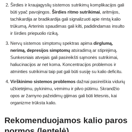
Širdies ir kraujagyslių sistemos sutrikimų komplikacijos gali
būti ypač pavojingos.
Širdies ritmo sutrikimai
, aritmijos,
tachikardija ar bradikardija gali signalizuoti apie rimtą kalio
trūkumą. Arterinis spaudimas gali kilti, padidindamas insulto
ir širdies priepuolio riziką.
Nervų sistemos simptomų spektras apima
dirglumą,
nerimą, depresijos simptomų
atsiradimą ar stiprėjimą.
Sunkesniais atvejais gali pasireikšti sąmonės sutrikimai,
haliucinacijos ar net koma. Koncentracijos problemos ir
atminties sutrikimai taip pat gali būti susiję su kalio deficitu.
Virškinimo sistemos problemos
dažnai pasireiškia vidurių
užkietėjimu, pykinimu, vėmimu ir pilvo pūtimu. Skrandžio
opos ar žarnyno pažeidimų gijimas gali būti lėtesnis, kai
organizme trūksta kalio.
Rekomenduojamos kalio paros
normos (lentelė)