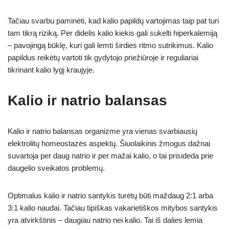
Tačiau svarbu paminėti, kad kalio papildų vartojimas taip pat turi
tam tikrą riziką. Per didelis kalio kiekis gali sukelti hiperkalemiją
– pavojingą būklę, kuri gali lemti širdies ritmo sutrikimus. Kalio
papildus reikėtų vartoti tik gydytojo priežiūroje ir reguliariai
tikrinant kalio lygį kraujyje.
Kalio ir natrio balansas
Kalio ir natrio balansas organizme yra vienas svarbiausių
elektrolitų homeostazės aspektų. Šiuolaikinis žmogus dažnai
suvartoja per daug natrio ir per mažai kalio, o tai prisideda prie
daugelio sveikatos problemų.
Optimalus kalio ir natrio santykis turėtų būti maždaug 2:1 arba
3:1 kalio naudai. Tačiau tipiškas vakarietiškos mitybos santykis
yra atvirkštinis – daugiau natrio nei kalio. Tai iš dalies lemia