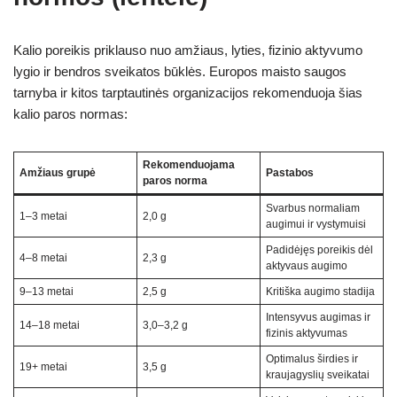
Kalio poreikis priklauso nuo amžiaus, lyties, fizinio aktyvumo
lygio ir bendros sveikatos būklės. Europos maisto saugos
tarnyba ir kitos tarptautinės organizacijos rekomenduoja šias
kalio paros normas:
Rekomenduojama
Amžiaus grupė
Pastabos
paros norma
Svarbus normaliam
1–3 metai
2,0 g
augimui ir vystymuisi
Padidėjęs poreikis dėl
4–8 metai
2,3 g
aktyvaus augimo
9–13 metai
2,5 g
Kritiška augimo stadija
Intensyvus augimas ir
14–18 metai
3,0–3,2 g
fizinis aktyvumas
Optimalus širdies ir
19+ metai
3,5 g
kraujagyslių sveikatai