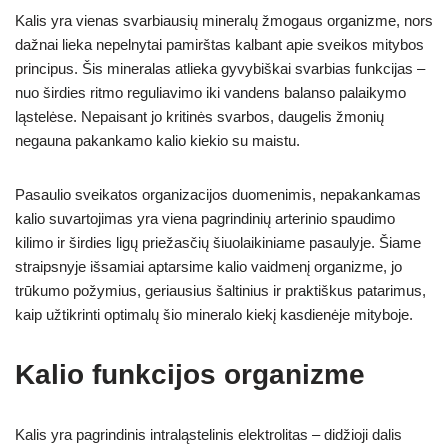
Kalis yra vienas svarbiausių mineralų žmogaus organizme, nors
dažnai lieka nepelnytai pamirštas kalbant apie sveikos mitybos
principus. Šis mineralas atlieka gyvybiškai svarbias funkcijas –
nuo širdies ritmo reguliavimo iki vandens balanso palaikymo
ląstelėse. Nepaisant jo kritinės svarbos, daugelis žmonių
negauna pakankamo kalio kiekio su maistu.
Pasaulio sveikatos organizacijos duomenimis, nepakankamas
kalio suvartojimas yra viena pagrindinių arterinio spaudimo
kilimo ir širdies ligų priežasčių šiuolaikiniame pasaulyje. Šiame
straipsnyje išsamiai aptarsime kalio vaidmenį organizme, jo
trūkumo požymius, geriausius šaltinius ir praktiškus patarimus,
kaip užtikrinti optimalų šio mineralo kiekį kasdienėje mityboje.
Kalio funkcijos organizme
Kalis yra pagrindinis intraląstelinis elektrolitas – didžioji dalis