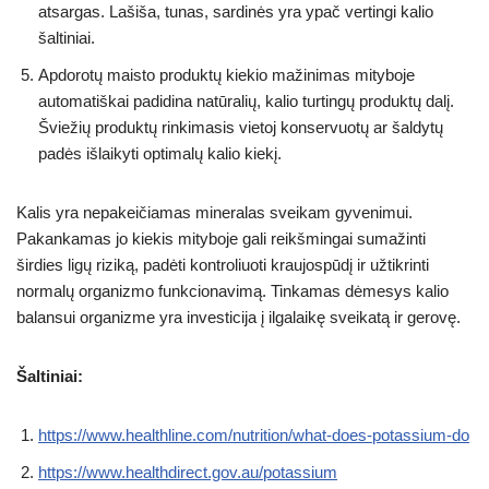
atsargas. Lašiša, tunas, sardinės yra ypač vertingi kalio
šaltiniai.
Apdorotų maisto produktų kiekio mažinimas mityboje
automatiškai padidina natūralių, kalio turtingų produktų dalį.
Šviežių produktų rinkimasis vietoj konservuotų ar šaldytų
padės išlaikyti optimalų kalio kiekį.
Kalis yra nepakeičiamas mineralas sveikam gyvenimui.
Pakankamas jo kiekis mityboje gali reikšmingai sumažinti
širdies ligų riziką, padėti kontroliuoti kraujospūdį ir užtikrinti
normalų organizmo funkcionavimą. Tinkamas dėmesys kalio
balansui organizme yra investicija į ilgalaikę sveikatą ir gerovę.
Šaltiniai:
https://www.healthline.com/nutrition/what-does-potassium-do
https://www.healthdirect.gov.au/potassium