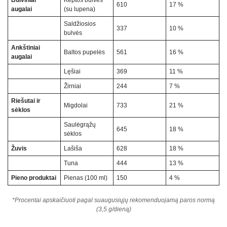
610
17 %
augalai
(su lupena)
Saldžiosios
337
10 %
bulvės
Ankštiniai
Baltos pupelės
561
16 %
augalai
Lęšiai
369
11 %
Žirniai
244
7 %
Riešutai ir
Migdolai
733
21 %
sėklos
Saulėgrąžų
645
18 %
sėklos
Žuvis
Lašiša
628
18 %
Tuna
444
13 %
Pieno produktai
Pienas (100 ml)
150
4 %
*Procentai apskaičiuoti pagal suaugusiųjų rekomenduojamą paros normą
(3,5 g/dieną)