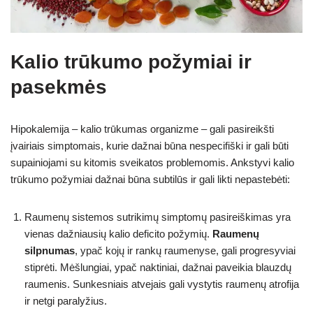
Kalio trūkumo požymiai ir
pasekmės
Hipokalemija – kalio trūkumas organizme – gali pasireikšti
įvairiais simptomais, kurie dažnai būna nespecifiški ir gali būti
supainiojami su kitomis sveikatos problemomis. Ankstyvi kalio
trūkumo požymiai dažnai būna subtilūs ir gali likti nepastebėti:
Raumenų sistemos sutrikimų simptomų pasireiškimas yra
vienas dažniausių kalio deficito požymių.
Raumenų
silpnumas
, ypač kojų ir rankų raumenyse, gali progresyviai
stiprėti. Mėšlungiai, ypač naktiniai, dažnai paveikia blauzdų
raumenis. Sunkesniais atvejais gali vystytis raumenų atrofija
ir netgi paralyžius.