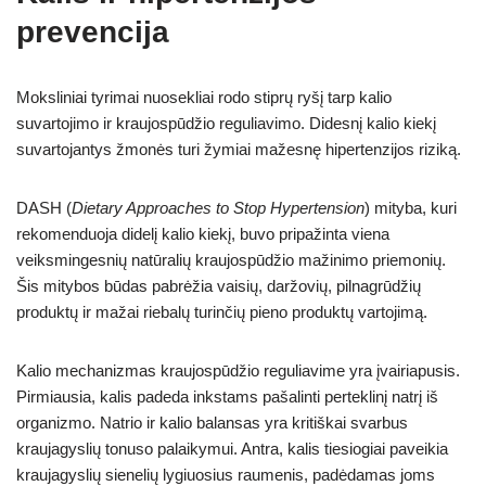
prevencija
Moksliniai tyrimai nuosekliai rodo stiprų ryšį tarp kalio
suvartojimo ir kraujospūdžio reguliavimo. Didesnį kalio kiekį
suvartojantys žmonės turi žymiai mažesnę hipertenzijos riziką.
DASH (
Dietary Approaches to Stop Hypertension
) mityba, kuri
rekomenduoja didelį kalio kiekį, buvo pripažinta viena
veiksmingesnių natūralių kraujospūdžio mažinimo priemonių.
Šis mitybos būdas pabrėžia vaisių, daržovių, pilnagrūdžių
produktų ir mažai riebalų turinčių pieno produktų vartojimą.
Kalio mechanizmas kraujospūdžio reguliavime yra įvairiapusis.
Pirmiausia, kalis padeda inkstams pašalinti perteklinį natrį iš
organizmo. Natrio ir kalio balansas yra kritiškai svarbus
kraujagyslių tonuso palaikymui. Antra, kalis tiesiogiai paveikia
kraujagyslių sienelių lygiuosius raumenis, padėdamas joms