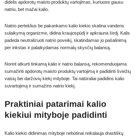
didelis apdorotų maisto produktų vartojimas, kuriuose gausu
natrio, bet mažai kalio.
Natrio perteklius be pakankamo kalio kiekio skatina vandens
sulaikymą organizme, didina kraujospūdį ir apkrauna širdį. Kalis
padeda neutralizuoti natrio poveikį, skatindamas jo pašalinimą
per inkstas ir palaikydamas normalų skysčių balansą.
Norint atkurti tinkamą kalio ir natrio balansą, rekomenduojama
sumažinti apdorotų maisto produktų vartojimą ir padidinti šviežių
vaisių bei daržovių kiekį mityboje. Tai natūraliai padidins kalio
suvartojimą ir sumažins natrio kiekį.
Praktiniai patarimai kalio
kiekiui mityboje padidinti
Kalio kiekio didinimas mityboje nebūtinai reikalauja drastiškų