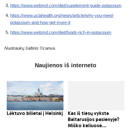
https://www.webmd.com/diet/supplement-guide-potassium
https://www.uclahealth.org/news/article/why-you-need-
potassium-and-how-get-more-it
https://www.webmd.com/diet/foods-rich-in-potassium
Nuotraukų šaltinis ©canva.
Naujienos iš interneto