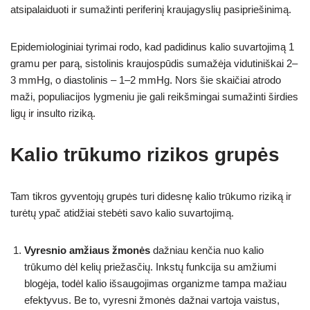
atsipalaiduoti ir sumažinti periferinį kraujagyslių pasipriešinimą.
Epidemiologiniai tyrimai rodo, kad padidinus kalio suvartojimą 1
gramu per parą, sistolinis kraujospūdis sumažėja vidutiniškai 2–
3 mmHg, o diastolinis – 1–2 mmHg. Nors šie skaičiai atrodo
maži, populiacijos lygmeniu jie gali reikšmingai sumažinti širdies
ligų ir insulto riziką.
Kalio trūkumo rizikos grupės
Tam tikros gyventojų grupės turi didesnę kalio trūkumo riziką ir
turėtų ypač atidžiai stebėti savo kalio suvartojimą.
Vyresnio amžiaus žmonės
dažniau kenčia nuo kalio
trūkumo dėl kelių priežasčių. Inkstų funkcija su amžiumi
blogėja, todėl kalio išsaugojimas organizme tampa mažiau
efektyvus. Be to, vyresni žmonės dažnai vartoja vaistus,