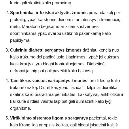
kurie gali skatinti kalio praradimą.
Sportininkai ir fiziškai aktyvūs žmonės
praranda kalį per
prakaitą, ypač karštomis dienomis ar intensyvių treniruočių
metu. Maratono bėgikams ar kitiems ištvermės
sportininkams ypač svarbu užtikrinti pakankamą kalio
papildymą.
Cukriniu diabetu sergantys žmonės
dažniau kenčia nuo
kalio trūkumo dėl padidėjusio šlapinimosi, ypač jei cukraus
lygis kraujyje yra blogai kontroliuojamas. Diabetinė
nefropatija taip pat gali paveikti kalio balansą.
Tam tikrus vaistus vartojantys žmonės
turi didesnę kalio
trūkumo riziką. Diuretikai, ypač tiazidai ir kilpiniai diuretikai,
skatina kalio praradimą per inkstas. Laksatyvai, antibiotikai ir
kai kurie širdies vaistai taip pat gali sumažinti kalio lygį
organizme.
Virškinimo sistemos ligomis sergantys
pacientai, tokie
kaip Krono liga ar opinis kolitas, gali blogai įsisavinti kalį iš