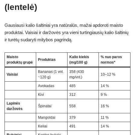
(lentelė)
Gausiausi kalio šaltiniai yra natūralūs, mažai apdoroti maisto
produktai. Vaisiai ir daržovės yra vieni turtingiausių kalio šaltinių
ir turėtų sudaryti mitybos pagrindą.
Maisto
Kalio kiekis
% nuo paros
Produktas
produktų grupė
(mg/100 g)
normos*
Bananas (1 vnt.
358 (430
Vaisiai
10–12 %
~120 g)
mg/vnt.)
Avokadas
485
14 %
Kivi
312
9 %
Lapinės
Špinatai
558
16 %
daržovės
Mangoldai
379
11 %
Keliai
491
14 %
Bulviniai
Keptos bulvės