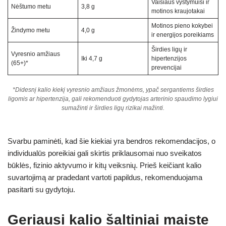
Vaisiaus vystymuisi ir
Nėštumo metu
3,8 g
motinos kraujotakai
Motinos pieno kokybei
Žindymo metu
4,0 g
ir energijos poreikiams
Širdies ligų ir
Vyresnio amžiaus
Iki 4,7 g
hipertenzijos
(65+)*
prevencijai
*Didesnį kalio kiekį vyresnio amžiaus žmonėms, ypač sergantiems širdies
ligomis ar hipertenzija, gali rekomenduoti gydytojas arterinio spaudimo lygiui
sumažinti ir širdies ligų rizikai mažinti.
Svarbu paminėti, kad šie kiekiai yra bendros rekomendacijos, o
individualūs poreikiai gali skirtis priklausomai nuo sveikatos
būklės, fizinio aktyvumo ir kitų veiksnių. Prieš keičiant kalio
suvartojimą ar pradedant vartoti papildus, rekomenduojama
pasitarti su gydytoju.
Geriausi kalio šaltiniai maiste