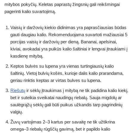
mitybos pokyčių. Keletas paprastų žingsnių gali reikšmingai
pagerinti kalio suvartojimą.
Vaisių ir daržovių kiekio didinimas yra paprasčiausias būdas
gauti daugiau kalio. Rekomenduojama suvartoti mažiausiai 5
porcijas vaisių ir daržovių per dieną. Bananai, apelsinai,
kiviai, avokadai yra puikūs kalio šaltiniai ir lengvai įtraukiami į
kasdienę mitybą.
Keptos bulvės su lupena yra vienas turtingiausių kalio
šaltinių. Vietoj bulvių košės, kurioje dalis kalio prarandama,
geriau rinktis keptas ar virtas bulves su lupena.
Riešutų
ir sėklų įtraukimas į mitybą ne tik padidina kalio kiekį,
bet ir suteikia sveikatai naudingų riebalų. Sauja migdolų ar
saulėgrąžų sėklų gali būti puikus užkandis tarp pagrindinių
valgių.
Žuvų vartojimas 2–3 kartus per savaitę ne tik užtikrina
omega–3 riebalų rūgščių gavimą, bet ir papildo kalio