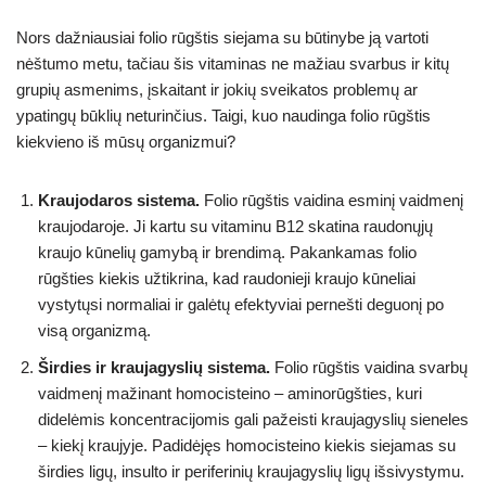
Nors dažniausiai folio rūgštis siejama su būtinybe ją vartoti
nėštumo metu, tačiau šis vitaminas ne mažiau svarbus ir kitų
grupių asmenims, įskaitant ir jokių sveikatos problemų ar
ypatingų būklių neturinčius. Taigi, kuo naudinga folio rūgštis
kiekvieno iš mūsų organizmui?
Kraujodaros sistema.
Folio rūgštis vaidina esminį vaidmenį
kraujodaroje. Ji kartu su vitaminu B12 skatina raudonųjų
kraujo kūnelių gamybą ir brendimą. Pakankamas folio
rūgšties kiekis užtikrina, kad raudonieji kraujo kūneliai
vystytųsi normaliai ir galėtų efektyviai pernešti deguonį po
visą organizmą.
Širdies ir kraujagyslių sistema.
Folio rūgštis vaidina svarbų
vaidmenį mažinant homocisteino – aminorūgšties, kuri
didelėmis koncentracijomis gali pažeisti kraujagyslių sieneles
– kiekį kraujyje. Padidėjęs homocisteino kiekis siejamas su
širdies ligų, insulto ir periferinių kraujagyslių ligų išsivystymu.