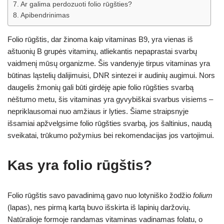
Ar galima perdozuoti folio rūgšties?
Apibendrinimas
Folio rūgštis, dar žinoma kaip vitaminas B9, yra vienas iš
aštuonių B grupės vitaminų, atliekantis nepaprastai svarbų
vaidmenį mūsų organizme. Šis vandenyje tirpus vitaminas yra
būtinas ląstelių dalijimuisi, DNR sintezei ir audinių augimui. Nors
daugelis žmonių gali būti girdėję apie folio rūgšties svarbą
nėštumo metu, šis vitaminas yra gyvybiškai svarbus visiems –
nepriklausomai nuo amžiaus ir lyties. Šiame straipsnyje
išsamiai apžvelgsime folio rūgšties svarbą, jos šaltinius, naudą
sveikatai, trūkumo požymius bei rekomendacijas jos vartojimui.
Kas yra folio rūgštis?
Folio rūgštis savo pavadinimą gavo nuo lotyniško žodžio
folium
(lapas), nes pirmą kartą buvo išskirta iš lapinių daržovių.
Natūralioje formoje randamas vitaminas vadinamas folatu, o