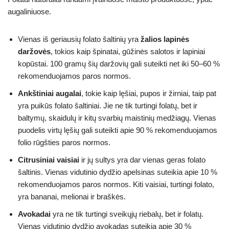
augaliniuose.
Vienas iš geriausių folato šaltinių yra
žalios lapinės
daržovės
, tokios kaip špinatai, gūžinės salotos ir lapiniai
kopūstai. 100 gramų šių daržovių gali suteikti net iki 50–60 %
rekomenduojamos paros normos.
Ankštiniai augalai
, tokie kaip lęšiai, pupos ir žirniai, taip pat
yra puikūs folato šaltiniai. Jie ne tik turtingi folatų, bet ir
baltymų, skaidulų ir kitų svarbių maistinių medžiagų. Vienas
puodelis virtų lęšių gali suteikti apie 90 % rekomenduojamos
folio rūgšties paros normos.
Citrusiniai vaisiai
ir jų sultys yra dar vienas geras folato
šaltinis. Vienas vidutinio dydžio apelsinas suteikia apie 10 %
rekomenduojamos paros normos. Kiti vaisiai, turtingi folato,
yra bananai, melionai ir braškės.
Avokadai
yra ne tik turtingi sveikųjų riebalų, bet ir folatų.
Vienas vidutinio dydžio avokadas suteikia apie 30 %