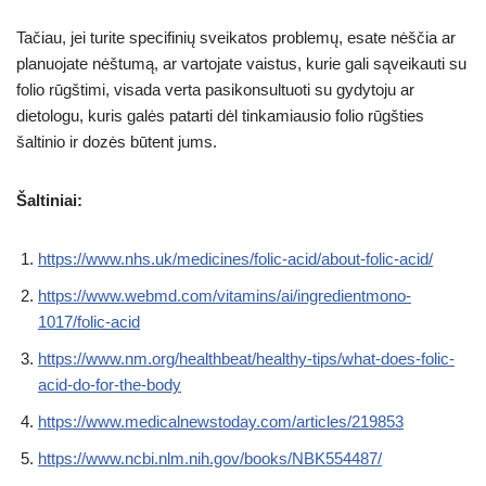
Tačiau, jei turite specifinių sveikatos problemų, esate nėščia ar
planuojate nėštumą, ar vartojate vaistus, kurie gali sąveikauti su
folio rūgštimi, visada verta pasikonsultuoti su gydytoju ar
dietologu, kuris galės patarti dėl tinkamiausio folio rūgšties
šaltinio ir dozės būtent jums.
Šaltiniai:
https://www.nhs.uk/medicines/folic-acid/about-folic-acid/
https://www.webmd.com/vitamins/ai/ingredientmono-
1017/folic-acid
https://www.nm.org/healthbeat/healthy-tips/what-does-folic-
acid-do-for-the-body
https://www.medicalnewstoday.com/articles/219853
https://www.ncbi.nlm.nih.gov/books/NBK554487/