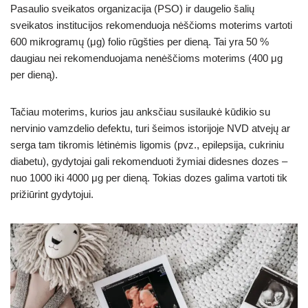
Pasaulio sveikatos organizacija (PSO) ir daugelio šalių
sveikatos institucijos rekomenduoja nėščioms moterims vartoti
600 mikrogramų (μg) folio rūgšties per dieną. Tai yra 50 %
daugiau nei rekomenduojama nenėščioms moterims (400 μg
per dieną).
Tačiau moterims, kurios jau anksčiau susilaukė kūdikio su
nervinio vamzdelio defektu, turi šeimos istorijoje NVD atvejų ar
serga tam tikromis lėtinėmis ligomis (pvz., epilepsija, cukriniu
diabetu), gydytojai gali rekomenduoti žymiai didesnes dozes –
nuo 1000 iki 4000 μg per dieną. Tokias dozes galima vartoti tik
prižiūrint gydytojui.