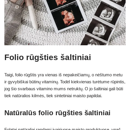
Folio rūgšties šaltiniai
Taigi, folio rūgštis yra vienas iš nepakeičiamų, o nėštumo metu
ir gyvybiškai būtinų vitaminų. Todėl kiekvienas turėtume rūpintis,
jog šio svarbaus vitamino mums netruktų. O jo šaltiniai gali būti
tiek natūralios kilmės, tiek sintetiniai maisto papildai.
Natūralūs folio rūgšties šaltiniai
Folatai natūraliai randami įvairiuose maisto produktuose, ypač