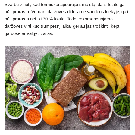
Svarbu žinoti, kad termiškai apdorojant maistą, dalis folato gali
būti prarasta. Verdant daržoves dideliame vandens kiekyje, gali
būti prarasta net iki 70 % folato. Todėl rekomenduojama
daržoves virti kuo trumpesnį laiką, geriau jas troškinti, kepti
garuose ar valgyti žalias.