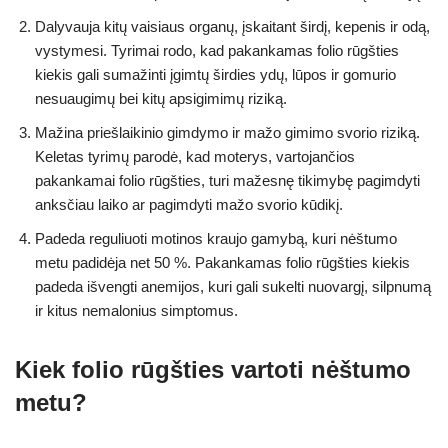
Dalyvauja kitų vaisiaus organų, įskaitant širdį, kepenis ir odą,
vystymesi. Tyrimai rodo, kad pakankamas folio rūgšties
kiekis gali sumažinti įgimtų širdies ydų, lūpos ir gomurio
nesuaugimų bei kitų apsigimimų riziką.
Mažina priešlaikinio gimdymo ir mažo gimimo svorio riziką.
Keletas tyrimų parodė, kad moterys, vartojančios
pakankamai folio rūgšties, turi mažesnę tikimybę pagimdyti
anksčiau laiko ar pagimdyti mažo svorio kūdikį.
Padeda reguliuoti motinos kraujo gamybą, kuri nėštumo
metu padidėja net 50 %. Pakankamas folio rūgšties kiekis
padeda išvengti anemijos, kuri gali sukelti nuovargį, silpnumą
ir kitus nemalonius simptomus.
Kiek folio rūgšties vartoti nėštumo
metu?