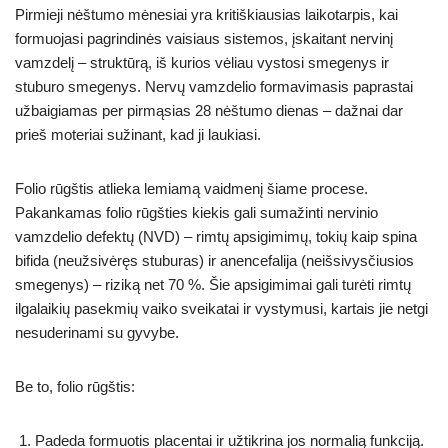
Pirmieji nėštumo mėnesiai yra kritiškiausias laikotarpis, kai
formuojasi pagrindinės vaisiaus sistemos, įskaitant nervinį
vamzdelį – struktūrą, iš kurios vėliau vystosi smegenys ir
stuburo smegenys. Nervų vamzdelio formavimasis paprastai
užbaigiamas per pirmąsias 28 nėštumo dienas – dažnai dar
prieš moteriai sužinant, kad ji laukiasi.
Folio rūgštis atlieka lemiamą vaidmenį šiame procese.
Pakankamas folio rūgšties kiekis gali sumažinti nervinio
vamzdelio defektų (NVD) – rimtų apsigimimų, tokių kaip spina
bifida (neužsivėręs stuburas) ir anencefalija (neišsivysčiusios
smegenys) – riziką net 70 %. Šie apsigimimai gali turėti rimtų
ilgalaikių pasekmių vaiko sveikatai ir vystymusi, kartais jie netgi
nesuderinami su gyvybe.
Be to, folio rūgštis:
Padeda formuotis placentai ir užtikrina jos normalią funkciją.