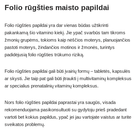
Folio rūgšties maisto papildai
Folio rūgšties papildai yra dar vienas būdas užtikrinti
pakankamą šio vitamino kiekį. Jie ypač svarbūs tam tikroms
žmonių grupėms, tokioms kaip nėščios moterys, planuojančios
pastoti moterys, žindančios motinos ir žmonės, turintys
padidėjusią folio rūgšties trūkumo riziką.
Folio rūgšties papildai gali būti įvairių formų – tabletės, kapsulės
ar skysti. Jie taip pat gali būti įtraukti į multivitaminų kompleksus
ar specialius prenatalinių vitaminų kompleksus.
Nors folio rūgšties papildai paprastai yra saugūs, visada
rekomenduojama pasikonsultuoti su gydytoju prieš pradedant
vartoti bet kokius papildus, ypač jei jau vartojate vaistus ar turite
sveikatos problemų.