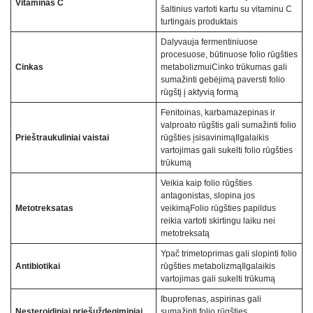
Vitaminas C
šaltinius vartoti kartu su vitaminu C
turtingais produktais
Dalyvauja fermentiniuose
procesuose, būtinuose folio rūgšties
Cinkas
metabolizmuiCinko trūkumas gali
sumažinti gebėjimą paversti folio
rūgštį į aktyvią formą
Fenitoinas, karbamazepinas ir
valproato rūgštis gali sumažinti folio
Prieštraukuliniai vaistai
rūgšties įsisavinimąIlgalaikis
vartojimas gali sukelti folio rūgšties
trūkumą
Veikia kaip folio rūgšties
antagonistas, slopina jos
Metotreksatas
veikimąFolio rūgšties papildus
reikia vartoti skirtingu laiku nei
metotreksatą
Ypač trimetoprimas gali slopinti folio
Antibiotikai
rūgšties metabolizmąIlgalaikis
vartojimas gali sukelti trūkumą
Ibuprofenas, aspirinas gali
Nesteroidiniai priešuždegiminiai
sumažinti folio rūgšties