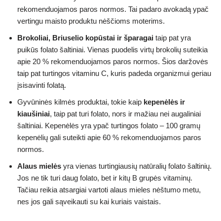
rekomenduojamos paros normos. Tai padaro avokadą ypač
vertingu maisto produktu nėščioms moterims.
Brokoliai, Briuselio kopūstai ir šparagai
taip pat yra
puikūs folato šaltiniai. Vienas puodelis virtų brokolių suteikia
apie 20 % rekomenduojamos paros normos. Šios daržovės
taip pat turtingos vitaminu C, kuris padeda organizmui geriau
įsisavinti folatą.
Gyvūninės kilmės produktai, tokie kaip
kepenėlės ir
kiaušiniai
, taip pat turi folato, nors ir mažiau nei augaliniai
šaltiniai. Kepenėlės yra ypač turtingos folato – 100 gramų
kepenėlių gali suteikti apie 60 % rekomenduojamos paros
normos.
Alaus mielės
yra vienas turtingiausių natūralių folato šaltinių.
Jos ne tik turi daug folato, bet ir kitų B grupės vitaminų.
Tačiau reikia atsargiai vartoti alaus mieles nėštumo metu,
nes jos gali sąveikauti su kai kuriais vaistais.