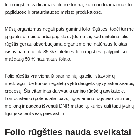
folio rūgštimi vadinama sintetinė forma, kuri naudojama maisto
papilduose ir praturtintuose maisto produktuose.
Mūsų organizmas negali pats gaminti folio rūgšties, todėl turime
ją gauti su maistu arba papildais. Įdomu tai, kad sintetinė folio
rūgštis geriau absorbuojama organizme nei natūralus folatas –
įsisavinama net iki 85 % sintetinės folio rūgšties, palyginti su
maždaug 50 % natūralaus folato.
Folio rūgštis yra viena iš pagrindinių ląstelių „statybinių
medžiagų“, be kurios negalėtų vykti daugelis gyvybiškai svarbių
procesų. Šis vitaminas dalyvauja amino rūgščių apykaitoje,
homocisteino (potencialiai pavojingos amino rūgšties) virtimui į
metioną ir padeda išvengti DNR mutacijų, kurios gali tapti įvairių
ligų, įskaitant vėžį, priežastimi.
Folio rūgšties nauda sveikatai