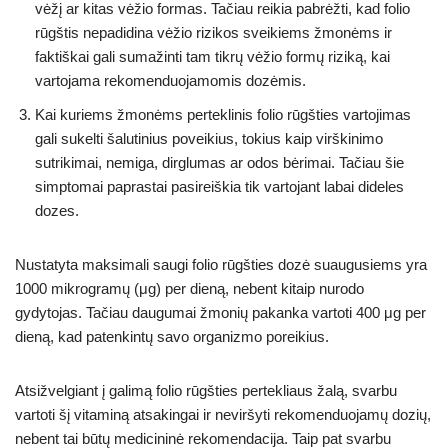
vėžį ar kitas vėžio formas. Tačiau reikia pabrėžti, kad folio
rūgštis nepadidina vėžio rizikos sveikiems žmonėms ir
faktiškai gali sumažinti tam tikrų vėžio formų riziką, kai
vartojama rekomenduojamomis dozėmis.
Kai kuriems žmonėms perteklinis folio rūgšties vartojimas
gali sukelti šalutinius poveikius, tokius kaip virškinimo
sutrikimai, nemiga, dirglumas ar odos bėrimai. Tačiau šie
simptomai paprastai pasireiškia tik vartojant labai dideles
dozes.
Nustatyta maksimali saugi folio rūgšties dozė suaugusiems yra
1000 mikrogramų (μg) per dieną, nebent kitaip nurodo
gydytojas. Tačiau daugumai žmonių pakanka vartoti 400 μg per
dieną, kad patenkintų savo organizmo poreikius.
Atsižvelgiant į galimą folio rūgšties pertekliaus žalą, svarbu
vartoti šį vitaminą atsakingai ir neviršyti rekomenduojamų dozių,
nebent tai būtų medicininė rekomendacija. Taip pat svarbu