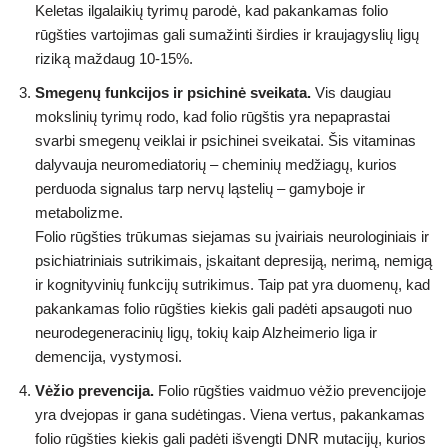
Keletas ilgalaikių tyrimų parodė, kad pakankamas folio
rūgšties vartojimas gali sumažinti širdies ir kraujagyslių ligų
riziką maždaug 10-15%.
Smegenų funkcijos ir psichinė sveikata.
Vis daugiau
mokslinių tyrimų rodo, kad folio rūgštis yra nepaprastai
svarbi smegenų veiklai ir psichinei sveikatai. Šis vitaminas
dalyvauja neuromediatorių – cheminių medžiagų, kurios
perduoda signalus tarp nervų ląstelių – gamyboje ir
metabolizme.
Folio rūgšties trūkumas siejamas su įvairiais neurologiniais ir
psichiatriniais sutrikimais, įskaitant depresiją, nerimą, nemigą
ir kognityvinių funkcijų sutrikimus. Taip pat yra duomenų, kad
pakankamas folio rūgšties kiekis gali padėti apsaugoti nuo
neurodegeneracinių ligų, tokių kaip Alzheimerio liga ir
demencija, vystymosi.
Vėžio prevencija.
Folio rūgšties vaidmuo vėžio prevencijoje
yra dvejopas ir gana sudėtingas. Viena vertus, pakankamas
folio rūgšties kiekis gali padėti išvengti DNR mutacijų, kurios