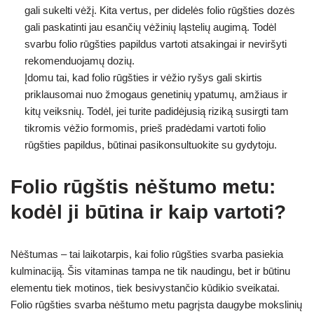
gali sukelti vėžį. Kita vertus, per didelės folio rūgšties dozės
gali paskatinti jau esančių vėžinių ląstelių augimą. Todėl
svarbu folio rūgšties papildus vartoti atsakingai ir neviršyti
rekomenduojamų dozių.
Įdomu tai, kad folio rūgšties ir vėžio ryšys gali skirtis
priklausomai nuo žmogaus genetinių ypatumų, amžiaus ir
kitų veiksnių. Todėl, jei turite padidėjusią riziką susirgti tam
tikromis vėžio formomis, prieš pradėdami vartoti folio
rūgšties papildus, būtinai pasikonsultuokite su gydytoju.
Folio rūgštis nėštumo metu:
kodėl ji būtina ir kaip vartoti?
Nėštumas – tai laikotarpis, kai folio rūgšties svarba pasiekia
kulminaciją. Šis vitaminas tampa ne tik naudingu, bet ir būtinu
elementu tiek motinos, tiek besivystančio kūdikio sveikatai.
Folio rūgšties svarba nėštumo metu pagrįsta daugybe mokslinių