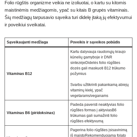
Folio rūgštis organizme veikia ne izoliuotai, o kartu su kitomis
maistinėmis medžiagomis, ypač su kitais B grupės vitaminais.
Šių medžiagų tarpusavio sąveika turi didelę įtaką jų efektyvumui
ir poveikiui sveikatai.
Sąveikaujanti medžiaga
Poveikis ir sąveikos pobūdis
Kartu dalyvauja raudonųjų kraujo
kūnelių gamyboje ir DNR
sintezėjeDidelės folio rūgšties
dozės gali maskuoti B12 trūkumo
Vitaminas B12
požymius
Svarbu užtikrinti pakankamą abiejų
vitaminų kiekį, ypač
vegetarams/veganams
Padeda paversti neaktyvias folio
rūgšties formas į aktyviasB6
Vitaminas B6 (piridoksinas)
trūkumas gali sumažinti folio
rūgšties efektyvumą
Pagerina folio rūgšties įsisavinimą
iš maistoRekomenduojama folato