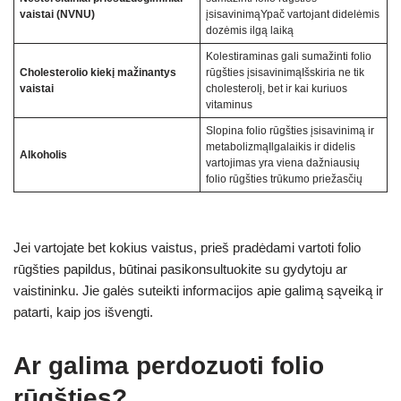
vaistai (NVNU)
įsisavinimąYpač vartojant didelėmis
dozėmis ilgą laiką
Kolestiraminas gali sumažinti folio
Cholesterolio kiekį mažinantys
rūgšties įsisavinimąIšskiria ne tik
vaistai
cholesterolį, bet ir kai kuriuos
vitaminus
Slopina folio rūgšties įsisavinimą ir
metabolizmąIlgalaikis ir didelis
Alkoholis
vartojimas yra viena dažniausių
folio rūgšties trūkumo priežasčių
Jei vartojate bet kokius vaistus, prieš pradėdami vartoti folio
rūgšties papildus, būtinai pasikonsultuokite su gydytoju ar
vaistininku. Jie galės suteikti informacijos apie galimą sąveiką ir
patarti, kaip jos išvengti.
Ar galima perdozuoti folio
rūgšties?