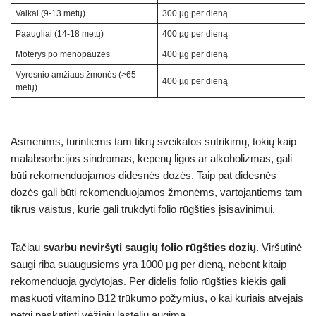
Vaikai (9-13 metų)
300 µg per dieną
Paaugliai (14-18 metų)
400 µg per dieną
Moterys po menopauzės
400 µg per dieną
Vyresnio amžiaus žmonės (>65
400 µg per dieną
metų)
Asmenims, turintiems tam tikrų sveikatos sutrikimų, tokių kaip
malabsorbcijos sindromas, kepenų ligos ar alkoholizmas, gali
būti rekomenduojamos didesnės dozės. Taip pat didesnės
dozės gali būti rekomenduojamos žmonėms, vartojantiems tam
tikrus vaistus, kurie gali trukdyti folio rūgšties įsisavinimui.
Tačiau
svarbu neviršyti saugių folio rūgšties dozių
. Viršutinė
saugi riba suaugusiems yra 1000 μg per dieną, nebent kitaip
rekomenduoja gydytojas. Per didelis folio rūgšties kiekis gali
maskuoti vitamino B12 trūkumo požymius, o kai kuriais atvejais
netgi paskatinti vėžinių ląstelių augimą.