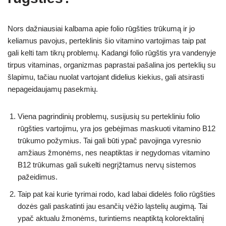
Nors dažniausiai kalbama apie folio rūgšties trūkumą ir jo
keliamus pavojus, perteklinis šio vitamino vartojimas taip pat
gali kelti tam tikrų problemų. Kadangi folio rūgštis yra vandenyje
tirpus vitaminas, organizmas paprastai pašalina jos perteklių su
šlapimu, tačiau nuolat vartojant didelius kiekius, gali atsirasti
nepageidaujamų pasekmių.
Viena pagrindinių problemų, susijusių su pertekliniu folio
rūgšties vartojimu, yra jos gebėjimas maskuoti vitamino B12
trūkumo požymius. Tai gali būti ypač pavojinga vyresnio
amžiaus žmonėms, nes neaptiktas ir negydomas vitamino
B12 trūkumas gali sukelti negrįžtamus nervų sistemos
pažeidimus.
Taip pat kai kurie tyrimai rodo, kad labai didelės folio rūgšties
dozės gali paskatinti jau esančių vėžio ląstelių augimą. Tai
ypač aktualu žmonėms, turintiems neaptiktą kolorektalinį