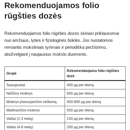
Rekomenduojamos folio
rūgšties dozės
Rekomenduojamos folio rūgšties dozės skiriasi priklausomai
nuo amžiaus, lyties ir fiziologinės būklės. Jos nustatomos
remiantis moksliniais tyrimais ir periodiška peržiūrimo,
atsižvelgiant į naujausius mokslo duomenis.
Rekomenduojama folio rūgšties
Grupė
dozė
Suaugusieji
400 µg per dieną
Nėščios moterys
600 µg per dieną
Moterys planuojančios nėštumą
400-800 µg per dieną
Maitinančios moterys
500 µg per dieną
Vaikai (1-3 metų)
150 µg per dieną
Vaikai (4-8 metų)
200 µg per dieną