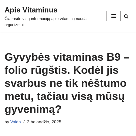
Apie Vitaminus
Skip
Čia rasite visą informaciją apie vitaminų nauda
to
organizmui
content
Gyvybės vitaminas B9 –
folio rūgštis. Kodėl jis
svarbus ne tik nėštumo
metu, tačiau visą mūsų
gyvenimą?
by
Vaida
2 balandžio, 2025