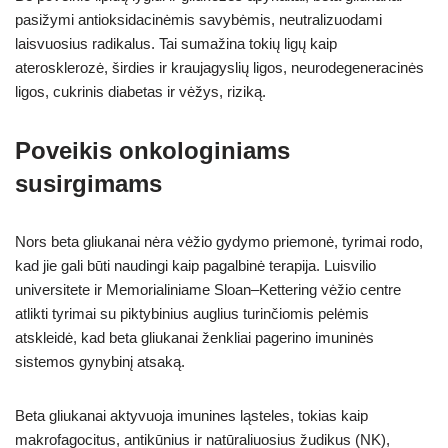
pasižymi antioksidacinėmis savybėmis, neutralizuodami
laisvuosius radikalus. Tai sumažina tokių ligų kaip
aterosklerozė, širdies ir kraujagyslių ligos, neurodegeneracinės
ligos, cukrinis diabetas ir vėžys, riziką.
Poveikis onkologiniams
susirgimams
Nors beta gliukanai nėra vėžio gydymo priemonė, tyrimai rodo,
kad jie gali būti naudingi kaip pagalbinė terapija. Luisvilio
universitete ir Memorialiniame Sloan–Kettering vėžio centre
atlikti tyrimai su piktybinius auglius turinčiomis pelėmis
atskleidė, kad beta gliukanai ženkliai pagerino imuninės
sistemos gynybinį atsaką.
Beta gliukanai aktyvuoja imunines ląsteles, tokias kaip
makrofagocitus, antikūnius ir natūraliuosius žudikus (NK),