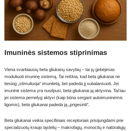
Imuninės sistemos stiprinimas
Viena svarbiausių beta gliukanų savybių – tai jų gebėjimas
moduliuoti imuninę sistemą. Tai reiškia, kad beta gliukanai ne
tiesiog „stimuliuoja“ imunitetą, bet padeda jį subalansuoti. Jei
imuninė sistema yra nusilpusi, beta gliukanai ją aktyvina. Tačiau
jei sistema pernelyg aktyvi (kaip būna sergant autoimuninėmis
ligomis), beta gliukanai padeda ją „prigesinti“.
Beta gliukanai veikia specifiniais receptoriais prisijungdami prie
specializuotų kraujo ląstelių – makrofagų, monocitų ir natūraliųjų