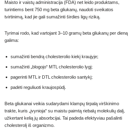
Maisto ir vaistų administracija (FDA) net leido produktams,
turintiems bent 750 mg beta gliukanų, naudoti sveikatos
tvirtinimą, kad jie gali sumažinti širdies ligų riziką.
Tyrimai rodo, kad vartojant 3–10 gramų beta gliukanų per dieną
galima:
sumažinti bendrą cholesterolio kiekį kraujyje;
sumažinti „blogojo“ MTL cholesterolio lygį;
pagerinti MTL ir DTL cholesterolio santykį;
padėti reguliuoti kraujospūdį.
Beta gliukanai veikia sudarydami klampų tirpalą virškinimo
trakte, kuris „įvynioja“ su maistu paimtą riebalų molekulių dalį,
užkertant kelią jų absorbcijai. Tai padeda efektyviau pašalinti
cholesterolį iš organizmo.