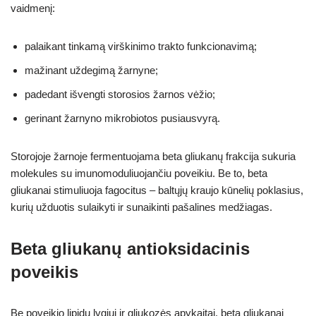
vaidmenį:
palaikant tinkamą virškinimo trakto funkcionavimą;
mažinant uždegimą žarnyne;
padedant išvengti storosios žarnos vėžio;
gerinant žarnyno mikrobiotos pusiausvyrą.
Storojoje žarnoje fermentuojama beta gliukanų frakcija sukuria
molekules su imunomoduliuojančiu poveikiu. Be to, beta
gliukanai stimuliuoja fagocitus – baltųjų kraujo kūnelių poklasius,
kurių užduotis sulaikyti ir sunaikinti pašalines medžiagas.
Beta gliukanų antioksidacinis
poveikis
Be poveikio lipidų lygiui ir gliukozės apykaitai, beta gliukanai