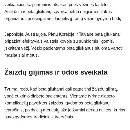
veikiančius kaip imuninis atsakas prieš vėžines ląsteles.
Antikūnių ir beta gliukanų sąveika neturi neigiamos įtakos
organizmui, priešingai nei daugelis įprastų vėžio gydymo būdų.
Japonijoje, Australijoje, Pietų Korėjoje ir Taivane beta gliukanai
pripažinti efektyviais vaistais kovoje su sunkiomis ligomis,
įskaitant vėžį. Vėžio pacientams beta gliukanus siūloma vartoti
mažiausiai metus.
Žaizdų gijimas ir odos sveikata
Tyrimai rodo, kad beta gliukanai gali pagreitinti žaizdų gijimą,
ypač cukrinio diabeto pacientams. Viename tyrime diabeto
komplikacijų paveiktos žaizdos, gydomos beta gliukanų
tvarsčiais, po dviejų mėnesių užgijo žymiai geriau nei tos, kurios
buvo gydomos tradiciniais tvarsčiais.