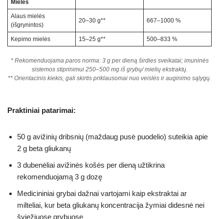
Mielės
Alaus mielės
20–30 g**
667–1000 %
(išgrynintos)
Kepimo mielės
15–25 g**
500–833 %
* Rekomenduojama paros norma: 3 g per dieną širdies sveikatai; imuninės
sistemos stiprinimui 250–500 mg iš grybų/ mielių ekstraktų.
** Orientacinis kiekis, gali skirtis priklausomai nuo veislės ir auginimo sąlygų.
Praktiniai patarimai:
50 g avižinių dribsnių (maždaug pusė puodelio) suteikia apie
2 g beta gliukanų
3 dubenėliai avižinės košės per dieną užtikrina
rekomenduojamą 3 g dozę
Medicininiai grybai dažnai vartojami kaip ekstraktai ar
milteliai, kur beta gliukanų koncentracija žymiai didesnė nei
šviežiuose grybuose