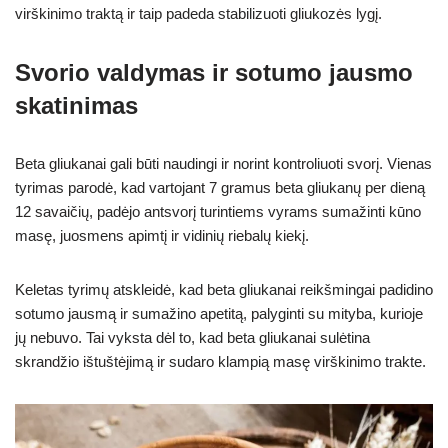
virškinimo traktą ir taip padeda stabilizuoti gliukozės lygį.
Svorio valdymas ir sotumo jausmo
skatinimas
Beta gliukanai gali būti naudingi ir norint kontroliuoti svorį. Vienas
tyrimas parodė, kad vartojant 7 gramus beta gliukanų per dieną
12 savaičių, padėjo antsvorį turintiems vyrams sumažinti kūno
masę, juosmens apimtį ir vidinių riebalų kiekį.
Keletas tyrimų atskleidė, kad beta gliukanai reikšmingai padidino
sotumo jausmą ir sumažino apetitą, palyginti su mityba, kurioje
jų nebuvo. Tai vyksta dėl to, kad beta gliukanai sulėtina
skrandžio ištuštėjimą ir sudaro klampią masę virškinimo trakte.