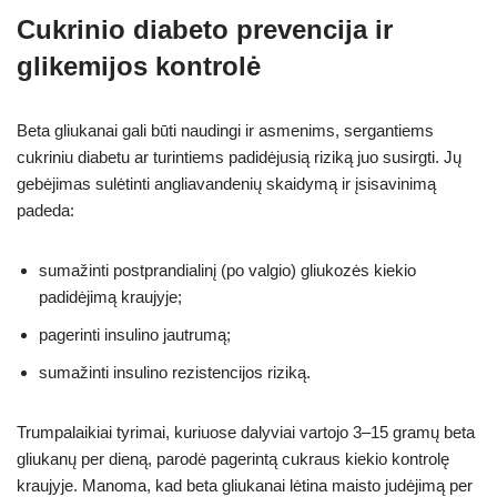
Cukrinio diabeto prevencija ir
glikemijos kontrolė
Beta gliukanai gali būti naudingi ir asmenims, sergantiems
cukriniu diabetu ar turintiems padidėjusią riziką juo susirgti. Jų
gebėjimas sulėtinti angliavandenių skaidymą ir įsisavinimą
padeda:
sumažinti postprandialinį (po valgio) gliukozės kiekio
padidėjimą kraujyje;
pagerinti insulino jautrumą;
sumažinti insulino rezistencijos riziką.
Trumpalaikiai tyrimai, kuriuose dalyviai vartojo 3–15 gramų beta
gliukanų per dieną, parodė pagerintą cukraus kiekio kontrolę
kraujyje. Manoma, kad beta gliukanai lėtina maisto judėjimą per