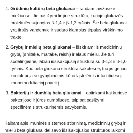
Grūdinių kultūrų beta gliukanai
– randami avižose ir
miežiuose. Jie pasižymi linijine struktūra, kurioje gliukozės
molekulės sujungtos β-1,4 ir β-1,3 ryšiais. Šie beta gliukanai
yra tirpūs vandenyje ir sudaro klampius tirpalus virškinimo
trakte.
Grybų ir mielių beta gliukanai
– išskiriami iš medicininių
grybų (shiitake, maitake, reishi) ir alaus mielių. Jie turi
sudėtingesnę, labiau išsišakojusią struktūrą su β-1,3 ir β-1,6
ryšiais. Kuo beta gliukano struktūra šakotesnė, tuo jis geriau
kontaktuoja su gynybinėmis kūno ląstelėmis ir turi didesnį
imunomoduliacinį poveikį.
Bakterijų ir dumblių beta gliukanai
– aptinkami kai kuriose
bakterijose ir jūros dumbliuose, taip pat pasižymi
specifinėmis struktūrinėmis savybėmis.
Kalbant apie imuninės sistemos stiprinimą, medicininių grybų ir
mielių beta gliukanai dėl savo išsišakojusios struktūros laikomi