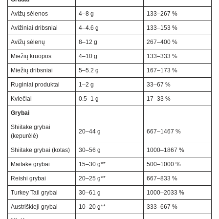
Avižų sėlenos
4–8 g
133–267 %
Avižiniai dribsniai
4–4.6 g
133–153 %
Avižų sėlenų
8–12 g
267–400 %
Miežių kruopos
4–10 g
133–333 %
Miežių dribsniai
5–5.2 g
167–173 %
Ruginiai produktai
1–2 g
33–67 %
Kviečiai
0.5–1 g
17–33 %
Grybai
Shiitake grybai
20–44 g
667–1467 %
(kepurėlė)
Shiitake grybai (kotas)
30–56 g
1000–1867 %
Maitake grybai
15–30 g**
500–1000 %
Reishi grybai
20–25 g**
667–833 %
Turkey Tail grybai
30–61 g
1000–2033 %
Austriškieji grybai
10–20 g**
333–667 %