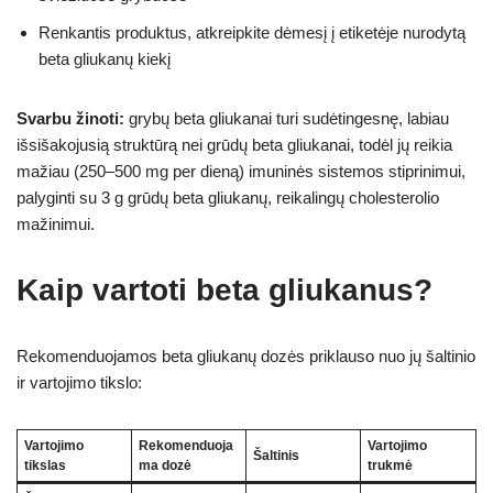
Renkantis produktus, atkreipkite dėmesį į etiketėje nurodytą
beta gliukanų kiekį
Svarbu žinoti:
grybų beta gliukanai turi sudėtingesnę, labiau
išsišakojusią struktūrą nei grūdų beta gliukanai, todėl jų reikia
mažiau (250–500 mg per dieną) imuninės sistemos stiprinimui,
palyginti su 3 g grūdų beta gliukanų, reikalingų cholesterolio
mažinimui.
Kaip vartoti beta gliukanus?
Rekomenduojamos beta gliukanų dozės priklauso nuo jų šaltinio
ir vartojimo tikslo:
Vartojimo
Rekomenduoja
Vartojimo
Šaltinis
tikslas
ma dozė
trukmė