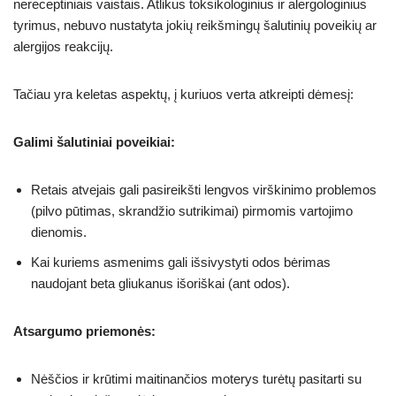
nereceptiniais vaistais. Atlikus toksikologinius ir alergologinius
tyrimus, nebuvo nustatyta jokių reikšmingų šalutinių poveikių ar
alergijos reakcijų.
Tačiau yra keletas aspektų, į kuriuos verta atkreipti dėmesį:
Galimi šalutiniai poveikiai:
Retais atvejais gali pasireikšti lengvos virškinimo problemos
(pilvo pūtimas, skrandžio sutrikimai) pirmomis vartojimo
dienomis.
Kai kuriems asmenims gali išsivystyti odos bėrimas
naudojant beta gliukanus išoriškai (ant odos).
Atsargumo priemonės:
Nėščios ir krūtimi maitinančios moterys turėtų pasitarti su