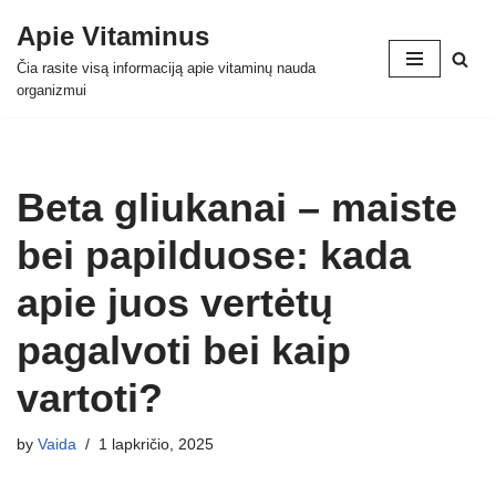
Apie Vitaminus
Skip
Čia rasite visą informaciją apie vitaminų nauda
to
organizmui
content
Beta gliukanai – maiste
bei papilduose: kada
apie juos vertėtų
pagalvoti bei kaip
vartoti?
by
Vaida
1 lapkričio, 2025