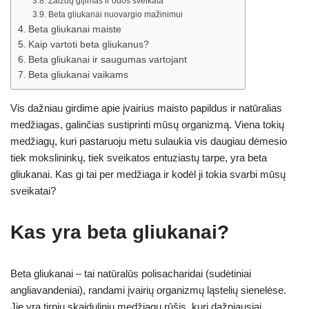
Žaizdų gijimas ir odos sveikata
Beta gliukanai nuovargio mažinimui
Beta gliukanai maiste
Kaip vartoti beta gliukanus?
Beta gliukanai ir saugumas vartojant
Beta gliukanai vaikams
Vis dažniau girdime apie įvairius maisto papildus ir natūralias
medžiagas, galinčias sustiprinti mūsų organizmą. Viena tokių
medžiagų, kuri pastaruoju metu sulaukia vis daugiau dėmesio
tiek mokslininkų, tiek sveikatos entuziastų tarpe, yra beta
gliukanai. Kas gi tai per medžiaga ir kodėl ji tokia svarbi mūsų
sveikatai?
Kas yra beta gliukanai?
Beta gliukanai – tai natūralūs polisacharidai (sudėtiniai
angliavandeniai), randami įvairių organizmų ląstelių sienelėse.
Jie yra tirpių skaidulinių medžiagų rūšis, kuri dažniausiai