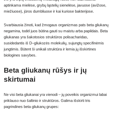
aptinkama mielėse, grybų ląstelių sienelėse, javuose (avižose,
miežiuose), jūros dumbliuose ir kai kuriose bakterijose.
Svarbiausia žinoti, kad žmogaus organizmas pats beta gliukanų
negamina, todėl juos būtina gauti su maistu arba papildais. Beta
gliukanas yra šakotosios struktūros polisacharidas,
susidedantis iš D–gliukozės molekulių, sujungtų specifinėmis
jungtimis. Būtent ši unikali struktūra ir lemia jų išskirtines
biologines savybes.
Beta gliukanų rūšys ir jų
skirtumai
Ne visi beta gliukanai yra vienodi – jų poveikis organizmui labai
priklauso nuo šaltinio ir struktūros. Galima išskirti tris
pagrindines beta gliukanų grupes: