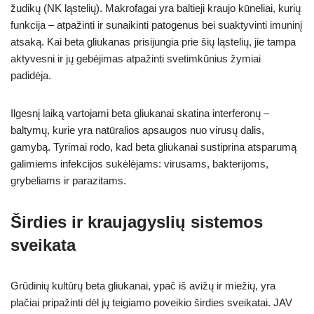
žudikų (NK ląstelių). Makrofagai yra baltieji kraujo kūneliai, kurių
funkcija – atpažinti ir sunaikinti patogenus bei suaktyvinti imuninį
atsaką. Kai beta gliukanas prisijungia prie šių ląstelių, jie tampa
aktyvesni ir jų gebėjimas atpažinti svetimkūnius žymiai
padidėja.
Ilgesnį laiką vartojami beta gliukanai skatina interferonų –
baltymų, kurie yra natūralios apsaugos nuo virusų dalis,
gamybą. Tyrimai rodo, kad beta gliukanai sustiprina atsparumą
galimiems infekcijos sukėlėjams: virusams, bakterijoms,
grybeliams ir parazitams.
Širdies ir kraujagyslių sistemos
sveikata
Grūdinių kultūrų beta gliukanai, ypač iš avižų ir miežių, yra
plačiai pripažinti dėl jų teigiamo poveikio širdies sveikatai. JAV