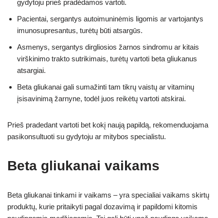
gydytoju prieš pradėdamos vartoti.
Pacientai, sergantys autoimuninėmis ligomis ar vartojantys
imunosupresantus, turėtų būti atsargūs.
Asmenys, sergantys dirgliosios žarnos sindromu ar kitais
virškinimo trakto sutrikimais, turėtų vartoti beta gliukanus
atsargiai.
Beta gliukanai gali sumažinti tam tikrų vaistų ar vitaminų
įsisavinimą žarnyne, todėl juos reikėtų vartoti atskirai.
Prieš pradedant vartoti bet kokį naują papildą, rekomenduojama
pasikonsultuoti su gydytoju ar mitybos specialistu.
Beta gliukanai vaikams
Beta gliukanai tinkami ir vaikams – yra specialiai vaikams skirtų
produktų, kurie pritaikyti pagal dozavimą ir papildomi kitomis