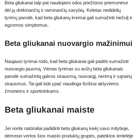
Beta gliukanai taip pat naudojami odos priežiūros priemonėse
dėl jų drėkinančių ir raminančių savybių. Keletas nedidelių
tyrimų parodė, kad beta gliukanų kremai gali sumažinti niežulį ir
egzemos simptomus.
Beta gliukanai nuovargio mažinimui
Naujausi tyrimai rodo, kad beta gliukanai gali padėti sumažinti
nuovargio jausmą. Vienas tyrimas su avižų beta gliukanais
parodė sumažintą galvos skausmą, nuovargį, nerimą ir sąnarių
skausmus. Tai gali būti ypač naudinga fiziškai aktyviems
žmonėms ir sportininkams.
Beta gliukanai maiste
Jei norite natūraliai padidinti beta gliukanų kiekį savo mityboje,
dėmesio vertos šios maisto produktų grupės, pateiktos lentelėje