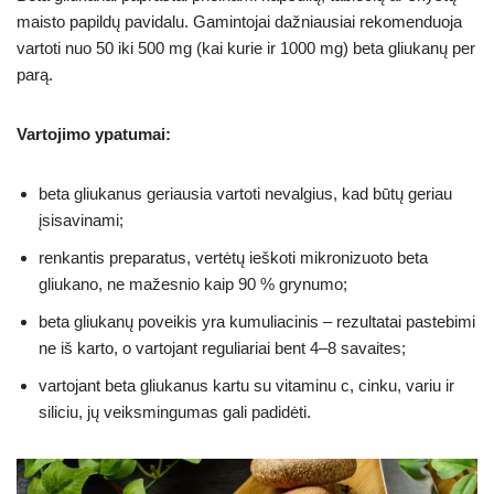
maisto papildų pavidalu. Gamintojai dažniausiai rekomenduoja
vartoti nuo 50 iki 500 mg (kai kurie ir 1000 mg) beta gliukanų per
parą.
Vartojimo ypatumai:
beta gliukanus geriausia vartoti nevalgius, kad būtų geriau
įsisavinami;
renkantis preparatus, vertėtų ieškoti mikronizuoto beta
gliukano, ne mažesnio kaip 90 % grynumo;
beta gliukanų poveikis yra kumuliacinis – rezultatai pastebimi
ne iš karto, o vartojant reguliariai bent 4–8 savaites;
vartojant beta gliukanus kartu su vitaminu c, cinku, variu ir
siliciu, jų veiksmingumas gali padidėti.