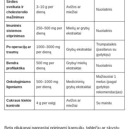
Širdies
sveikata ir
3–10 g per
Avižos ar
Nuolatinis
cholesterolio
dieną
miežiai
mažinimas
Imuninės
250–500 mg per
Mielių ar grybų
sistemos
Nuolatinis
dieną
ekstraktai
stiprinimas
Trumpalaikis
Po operacijų ar
1000–3000 mg
Grybų ekstraktai
(pasitarus su
traumų
per dieną
gydytoju)
Bendra
500 mg per
Grybų/ mielių
Nuolatinis
profilaktika
dieną
ekstraktai
Mažiausiai 1
Onkologiniams
500–1000 mg
Medicininių
metus (pagal
ligoniams
per dieną
grybų ekstraktai
gydytojo
rekomendacijas)
Cukraus kiekio
Avižos ar
4 g per valgį
Su maistu
kontrolė
miežiai
Beta gliukanai paprastai prieinami kapsulių, tablečių ar skystų