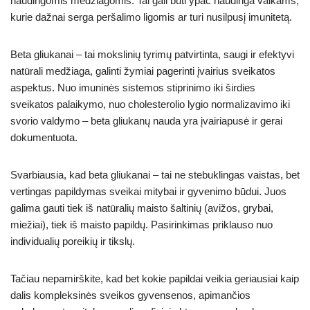
naudingomis medžiagomis. Tai gali būti ypač naudinga vaikams,
kurie dažnai serga peršalimo ligomis ar turi nusilpusį imunitetą.
Beta gliukanai – tai mokslinių tyrimų patvirtinta, saugi ir efektyvi
natūrali medžiaga, galinti žymiai pagerinti įvairius sveikatos
aspektus. Nuo imuninės sistemos stiprinimo iki širdies
sveikatos palaikymo, nuo cholesterolio lygio normalizavimo iki
svorio valdymo – beta gliukanų nauda yra įvairiapusė ir gerai
dokumentuota.
Svarbiausia, kad beta gliukanai – tai ne stebuklingas vaistas, bet
vertingas papildymas sveikai mitybai ir gyvenimo būdui. Juos
galima gauti tiek iš natūralių maisto šaltinių (avižos, grybai,
miežiai), tiek iš maisto papildų. Pasirinkimas priklauso nuo
individualių poreikių ir tikslų.
Tačiau nepamirškite, kad bet kokie papildai veikia geriausiai kaip
dalis kompleksinės sveikos gyvensenos, apimančios