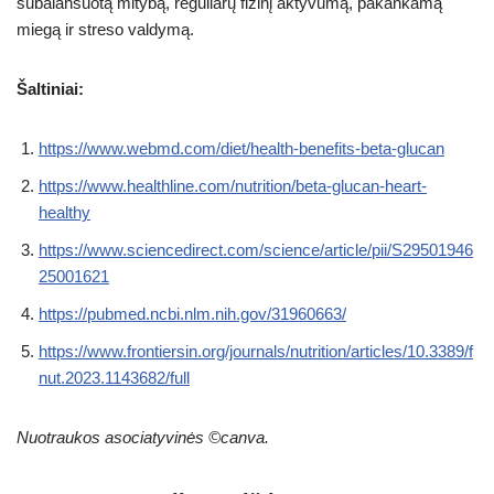
subalansuotą mitybą, reguliarų fizinį aktyvumą, pakankamą
miegą ir streso valdymą.
Šaltiniai:
https://www.webmd.com/diet/health-benefits-beta-glucan
https://www.healthline.com/nutrition/beta-glucan-heart-
healthy
https://www.sciencedirect.com/science/article/pii/S29501946
25001621
https://pubmed.ncbi.nlm.nih.gov/31960663/
https://www.frontiersin.org/journals/nutrition/articles/10.3389/f
nut.2023.1143682/full
Nuotraukos asociatyvinės ©canva.