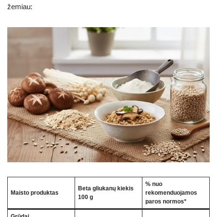
žemiau:
% nuo
Beta gliukanų kiekis
Maisto produktas
rekomenduojamos
100 g
paros normos*
Grūdai